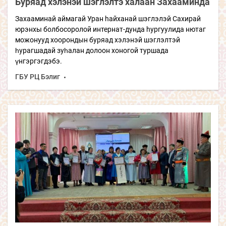
Буряад хэлэнэй шэглэлтэ халаан Захааминда
Захааминай аймагай Уран hайханай шэглэлэй Сахирай
юрэнхы болбосоролой интернат-дунда hургуулида нютаг
можонууд хоорондын буряад хэлэнэй шэглэлтэй
һурагшадай зуһалан долоон хоногой туршада
үнгэргэгдэбэ.
ГБУ РЦ Бэлиг