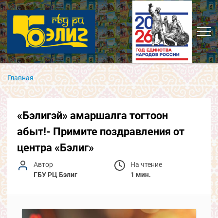
Главная
«Бэлигэй» амаршалга тогтоон
абыт!- Примите поздравления от
центра «Бэлиг»
Автор
На чтение
ГБУ РЦ Бэлиг
1 мин.