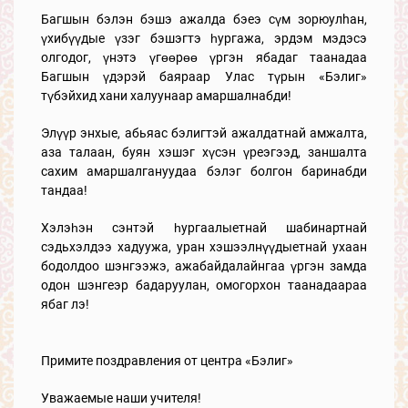
Багшын бэлэн бэшэ ажалда бэеэ сүм зорюулhан,
үхибүүдые үзэг бэшэгтэ һургажа, эрдэм мэдэсэ
олгодог, үнэтэ үгөөрөө үргэн ябадаг таанадаа
Багшын үдэрэй баяраар Улас түрын «Бэлиг»
түбэйхид хани халуунаар амаршалнабди!
Элүүр энхые, абьяас бэлигтэй ажалдатнай амжалта,
аза талаан, буян хэшэг хүсэн үреэгээд, заншалта
сахим амаршалгануудаа бэлэг болгон баринабди
тандаа!
Хэлэһэн сэнтэй һургаалыетнай шабинартнай
сэдьхэлдээ хадуужа, уран хэшээлнүүдыетнай ухаан
бодолдоо шэнгээжэ, ажабайдалайнгаа үргэн замда
одон шэнгеэр бадаруулан, омогорхон таанадаараа
ябаг лэ!
Примите поздравления от центра «Бэлиг»
Уважаемые наши учителя!