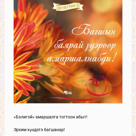
«Бэлигэй» амаршалга тогтоон абыт!
Эрхим хүндэтэ багшанар!