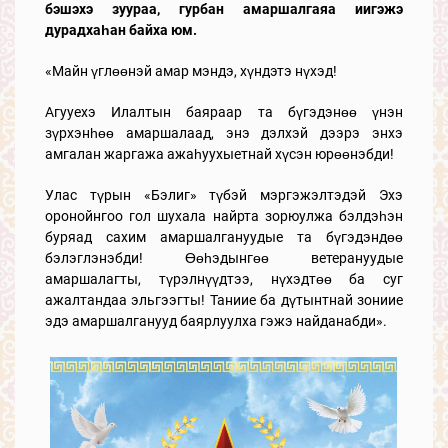
бэшэхэ зуураа, гурбан амаршалгаяа иигэжэ
дурадхаһан байха юм.
«Майн үглөөнэй амар мэндэ, хүндэтэ нүхэд!
Агууехэ Илалтын баяраар та бүгэдэнөө үнэн
зүрхэнһөө амаршалаад, энэ дэлхэй дээрэ энхэ
амгалан жаргажа ажаһуухыетнай хүсэн юрөөнэбди!
Улас түрын «Бэлиг» түбэй мэргэжэлтэдэй Эхэ
оронойнгоо гол шухала найрта зорюулжа бэлдэһэн
буряад сахим амаршалгануудые та бүгэдэндөө
бэлэглэнэбди! Өөһэдынгөө ветерануудые
амаршалагты, түрэлнүүдтээ, нүхэдтөө ба суг
ажалтандаа эльгээгты! Таниие ба дүтынтнай зониие
эдэ амаршалганууд баярлуулха гэжэ найданабди».