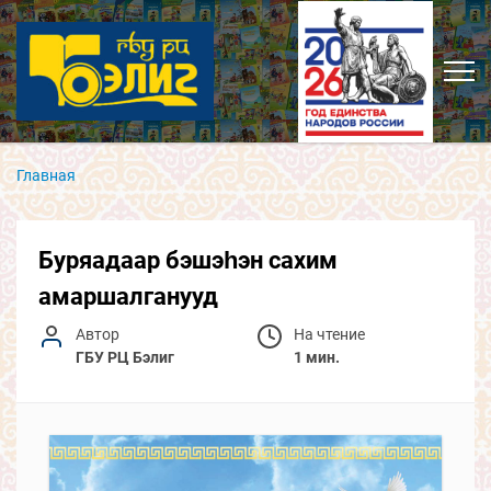
Главная
Буряадаар бэшэһэн сахим
амаршалганууд
Автор
На чтение
ГБУ РЦ Бэлиг
1 мин.