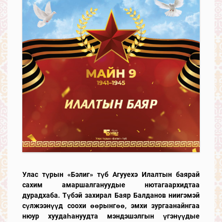
Улас түрын «Бэлиг» түб Агууехэ Илалтын баярай
сахим амаршалгануудые нютагаархидтаа
дурадхаба. Түбэй захирал Баяр Балданов ниигэмэй
сүлжээнүүд соохи өөрынгөө, эмхи зургаанайнгаа
нюур хуудаһануудта мэндэшэлгын үгэнүүдые