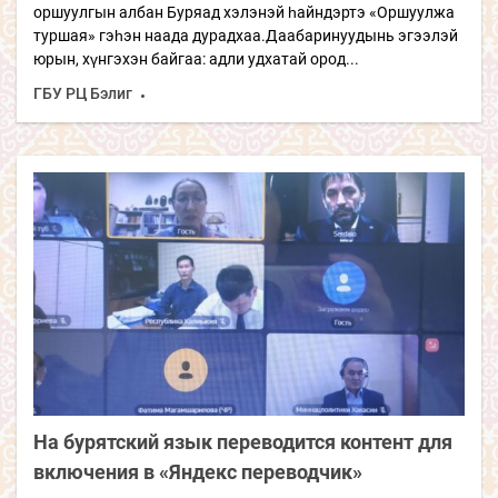
оршуулгын албан Буряад хэлэнэй һайндэртэ «Оршуулжа
туршая» гэһэн наада дурадхаа.Даабаринуудынь эгээлэй
юрын, хүнгэхэн байгаа: адли удхатай ород...
ГБУ РЦ Бэлиг
На бурятский язык переводится контент для
включения в «Яндекс переводчик»