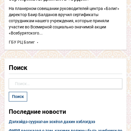
На планерном совещании руководителей центра «Бэлиг»
директор Баир Балданов вручил сертификаты
сотрудникам нашего учреждения, которые приняли
участие во Всемирной социально-значимой акции
«Всебурятского...
ГБУ РЦ Бэлиг
Поиск
Найти:
Последние новости
Дэлхэйдэ суурхаһан зохёол дахин хэблэгдээ
ФИРЯ рассказал о том, какими должны быть учебники по