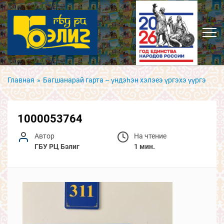
Главная
»
Багшанарай гарта – үндэһэн хэлэеэ үргэхэ үүргэ
1000053764
Автор
На чтение
ГБУ РЦ Бэлиг
1 мин.