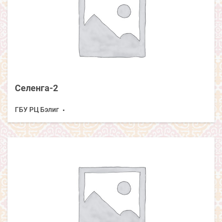
Селенга-2
ГБУ РЦ Бэлиг